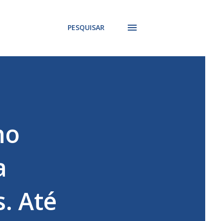
PESQUISAR
no
a
. Até