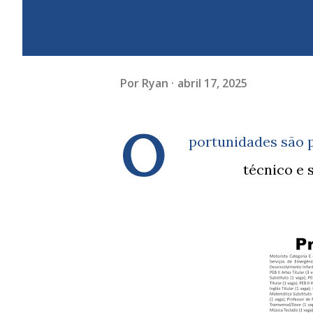
Por
Ryan
abril 17, 2025
O
portunidades são p
técnico e s