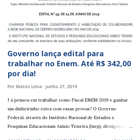
Educação Infantil, que recebe crianças de zero a 5 anos e 11
meses; – CEIIs - Centros de Educação Infantil Indígena,
que integram os CECIs - Centros de Educação e Cultura
Indígena, e trabalham com cri...
Governo lança edital para
trabalhar no Enem. Até R$ 342,00
por dia!
Por
Matos Lima
junho 27, 2019
J á pensou em trabalhar como Fiscal ENEM 2019 e ganhar
um dinheirinho extra com essas provas? O Governo
Federal, através do Instituto Nacional de Estudos e
Pesquisas Educacionais Anísio Teixeira (Inep), divulgou o
edital com informações sobre a inscrição para trabalhar no