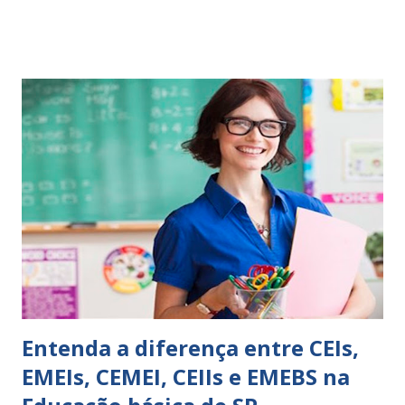
comportamento de alguém não é fácil, exige muita cautela e
perspicácia. Por isso segue sugestões de palavras e
expressões para uso em relatórios de alunos. Coloque
sempre as intervenções feitas para ações apresentadas,
isso ressalta trabalho. SUGESTÕES DE PALAVRAS E
EXPRESSÕES PARA USO EM RELATÓRIOS Você pensa Você
escreve O aluno não sabe O aluno não adquiriu os
conceitos, está em fase de aprendizado. Não tem limites
Apresenta dificuldades de auto-regulação, pois… É nervoso
Ainda não desenvolveu habilidades para convívio no
ambiente...
Entenda a diferença entre CEIs,
EMEIs, CEMEI, CEIIs e EMEBS na