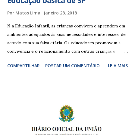
Educação básica de SP
Por
Matos Lima
janeiro 28, 2018
N a Educação Infantil, as crianças convivem e aprendem em
ambientes adequados às suas necessidades e interesses, de
acordo com sua faixa etária. Os educadores promovem a
convivência e o relacionamento com outras crianças e
adultos, desde o primeiro ano de vida, como forma de
COMPARTILHAR
POSTAR UM COMENTÁRIO
LEIA MAIS
garantir o direito das crianças a uma educação integral e de
boa qualidade social, que respeite as necessidades da
pequena infância. Na cidade de São Paulo, há cinco tipos de
unidades públicas destinadas à educação infantil: – CEIs -
Centros de Educação Infantil e Creches Conveniadas, para
crianças de zero a 3 anos e 11 meses; – EMEIs - Escolas
Municipais de Educação Infantil, que atendem crianças de 4
a 5 anos e 11 meses; – CEMEI - Centro Municipal de