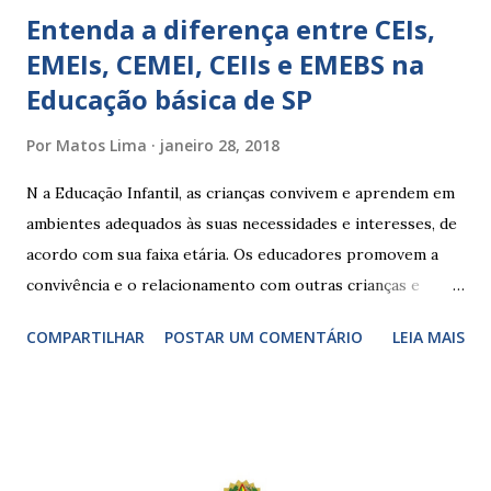
Entenda a diferença entre CEIs,
EMEIs, CEMEI, CEIIs e EMEBS na
Educação básica de SP
Por
Matos Lima
janeiro 28, 2018
N a Educação Infantil, as crianças convivem e aprendem em
ambientes adequados às suas necessidades e interesses, de
acordo com sua faixa etária. Os educadores promovem a
convivência e o relacionamento com outras crianças e
adultos, desde o primeiro ano de vida, como forma de
COMPARTILHAR
POSTAR UM COMENTÁRIO
LEIA MAIS
garantir o direito das crianças a uma educação integral e de
boa qualidade social, que respeite as necessidades da
pequena infância. Na cidade de São Paulo, há cinco tipos de
unidades públicas destinadas à educação infantil: – CEIs -
Centros de Educação Infantil e Creches Conveniadas, para