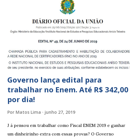
crianças de zero a 3 anos e 11 meses; – EMEIs - Escolas
Municipais de Educação Infantil, que atendem crianças de 4
a 5 anos e 11 meses; – CEMEI - Centro Municipal de
Educação Infantil, que recebe crianças de zero a 5 anos e 11
meses; – CEIIs - Centros de Educação Infantil Indígena,
que integram os CECIs - Centros de Educação e Cultura
Indígena, e trabalham com cri...
Governo lança edital para
trabalhar no Enem. Até R$ 342,00
por dia!
Por
Matos Lima
junho 27, 2019
J á pensou em trabalhar como Fiscal ENEM 2019 e ganhar
um dinheirinho extra com essas provas? O Governo