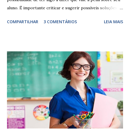
aluno. É importante criticar e sugerir possíveis soluções.
Escrever é um procedimento e, como tal, depende de
COMPARTILHAR
3 COMENTÁRIOS
LEIA MAIS
exercitação. E encontrar a melhor maneira de expressar o
comportamento de alguém não é fácil, exige muita cautela e
perspicácia. Por isso segue sugestões de palavras e
expressões para uso em relatórios de alunos. Coloque
sempre as intervenções feitas para ações apresentadas,
isso ressalta trabalho. SUGESTÕES DE PALAVRAS E
EXPRESSÕES PARA USO EM RELATÓRIOS Você pensa Você
escreve O aluno não sabe O aluno não adquiriu os
conceitos, está em fase de aprendizado. Não tem limites
Apresenta dificuldades de auto-regulação, pois… É nervoso
Ainda não desenvolveu habilidades para convívio no
ambiente...