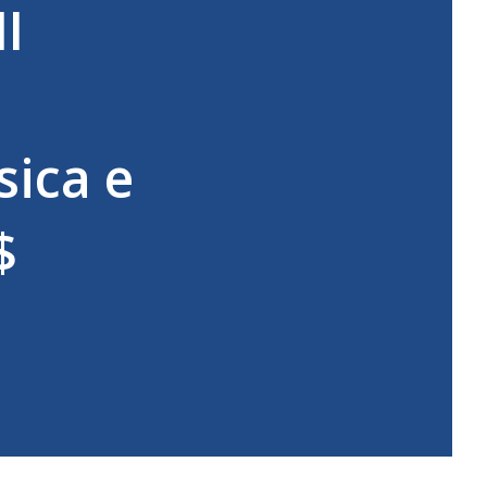
I
sica e
$