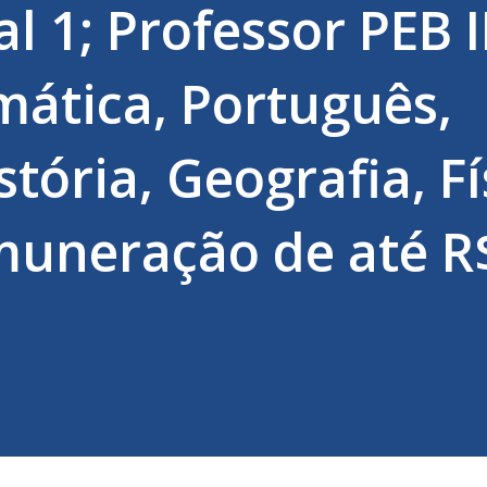
 1; Professor PEB II
mática, Português,
tória, Geografia, Fí
muneração de até R