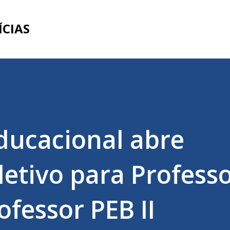
Pular para o conteúdo principal
ÍCIAS
ducacional abre
letivo para Profess
rofessor PEB II